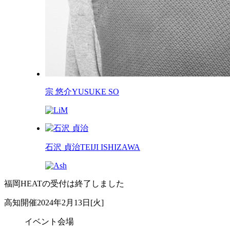
宗 悠介
YUSUKE SO
石沢 貞治
TEIJI ISHIZAWA
福岡HEATの受付は終了しました
高知開催
2024年2月13日[火]
イベント会場