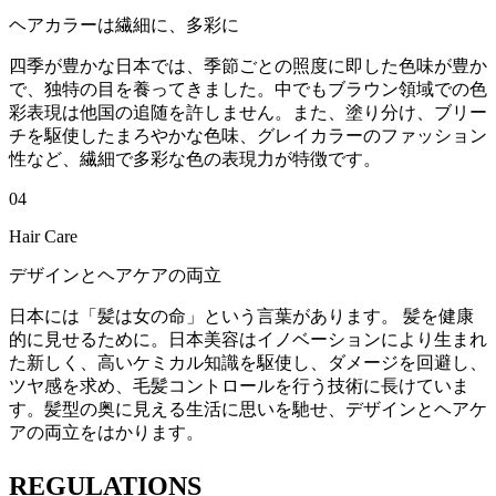
ヘアカラーは繊細に、多彩に
四季が豊かな日本では、季節ごとの照度に即した色味が豊か
で、独特の目を養ってきました。中でもブラウン領域での色
彩表現は他国の追随を許しません。また、塗り分け、ブリー
チを駆使したまろやかな色味、グレイカラーのファッション
性など、繊細で多彩な色の表現力が特徴です。
04
Hair Care
デザインとヘアケアの両立
日本には「髪は女の命」という言葉があります。 髪を健康
的に見せるために。日本美容はイノベーションにより生まれ
た新しく、高いケミカル知識を駆使し、ダメージを回避し、
ツヤ感を求め、毛髪コントロールを行う技術に長けていま
す。髪型の奥に見える生活に思いを馳せ、デザインとヘアケ
アの両立をはかります。
REGULATIONS