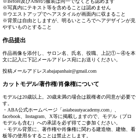
※Before及びAfterの服装は同一でなくとも認めます
※写真内にテキスト等を含めることは認めません
※ウエストアップでヘアスタイルが画面内に収まること
※背景は自由としますが、明るいところでヘアデザインが見
やすいものとすること
作品提出
作品画像を添付し、サロン名、氏名、役職、上記①～④を本
文に記入に下記メールアドレス宛にお送りください。
投稿メールアドレス
abajapanhair@gmail.com
カットモデル/著作権/肖像権について
モデルは20歳以上。20歳未満の場合は親権者の同意が必要で
す。
・ABA公式ホームページ「asiabeautyacademy.com」、
facebook、Instagram、X等に掲載しますので、モデル（プロ
モデルも含む）への承諾を必ず得てご参加ください。
・モデル背景に、著作権や肖像権に関わる建造物、建物、看
板等の使用をすることは禁止とします。