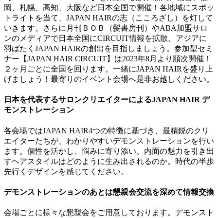
岡、札幌、高知、大阪など日本全国で開催！各地域にスポッ
トライトを当て、JAPAN HAIRの志（こころざし）を灯して
いきます。さらに月刊ＢＯＢ（髪書房刊）やABA加盟サロ
ンのメディアで日本全国にCIRCUIT情報を拡散。アジアに
羽ばたくJAPAN HAIRの創出を目指しましょう。参加型セミ
ナー【JAPAN HAIR CIRCUIT】は2023年8月より順次開催！
２ヶ月ごとに全国を回ります。一緒にJAPAN HAIRを盛り上
げましょう！最寄りのイベント会場へ是非お越しください。
日本を代表するサロンクリエイターによるJAPAN HAIR デ
モンストレーション
各会場ではJAPAN HAIR4つの特徴に基づき、最精鋭のクリ
エイターたちが、わかりやすいデモンストレーションを行い
ます。個性を活かし、悩みに寄り添い、内面の魅力を引き出
すヘアスタイルはどのように生み出されるのか。時代の半歩
先行くデザインを感じてください。
デモンストレーションのあとは懇親会交流を深めて情報交換
会場ごとに様々な懇親会をご用意しております。デモンスト