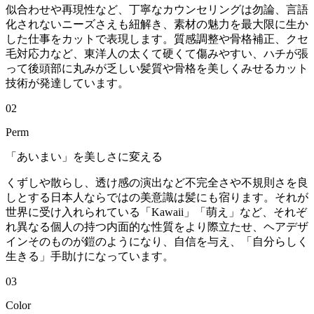
似合わせや再現性など、丁寧なカウンセリングは勿論、言語
化されないニーズさえも紐解き、素材の魅力を最大限に生か
した仕事をカットで表現します。質感調整や骨格補正、クセ
毛対応力など、東洋人の太くて硬くて傷みやすい、ハチが張
って後頭部に丸みが乏しい髪質や骨格を美しくみせるカット
技術が発達しています。
02
Perm
「あいまい」を美しさに変える
くずしや散らし、透け感の演出など不完全さや不規則さを良
しとする日本人ならではの美意識は髪にも宿ります。それが
世界に受け入れられている「Kawaii」「萌え」など、それぞ
れ異なる個人の持つ内面的な性質をより際立たせ、ヘアデザ
インそのものが鎧のようになり、自信を与え、「自分らしく
生きる」手助けになっています。
03
Color