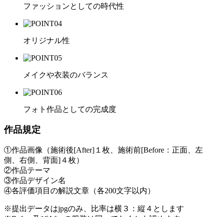
ファッションとしての時代性
オリジナル性
メイクや衣装のバランス
フォト作品としての完成度
作品規定
①作品画像（施術後[After]１枚、施術前[Before：正面、左
側、右側、背面]４枚）
②作品テーマ
③作品デザイン名
④各評価項目の解説文章（各200文字以内）
※提出データはjpgのみ、比率は横３：縦４とします